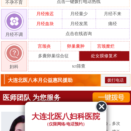
点击一键拨打电话热线
不孕不育
月经推迟
月经量少
月经不来
月经血块
月经发黑
痛经
点击在线咨询
月经不调
宫颈炎
卵巢囊肿
宫颈糜烂
多囊卵巢综合征
处女膜修复术
tct筛查
妇科
大连北医八本月公益惠民援助
拨打电话
医师团队 为您服务
大连北医八妇科医院
贺凤
简介：
30余年妇科临床诊疗经验，多次
（仅限网络/电话预约）