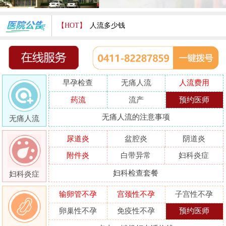
【HOT】
人流多少钱
打胎费用多少
人流医院哪家好
早孕检查
无痛人流
人流费用
哪家人流专业
药流
流产
预约医师
人流好的医院
无痛人流的注意事项
无痛人流
做人流哪里好
尿道炎
盆腔炎
阴道炎
附件炎
白带异常
妇科炎症
妇科检查套餐
妇科炎症
输卵管不孕
宫颈性不孕
子宫性不孕
卵巢性不孕
免疫性不孕
预约医师