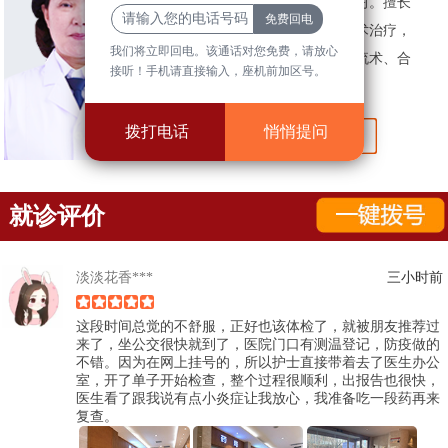
前往国内知名三甲医院深造学习。擅长
妇科各类疾病的诊断与微创手术治疗，
我们将立即回电。该通话对您免费，请放心
如无痛人流、上取环、高危人流术、合
接听！手机请直接输入，座机前加区号。
并子宫畸形及妇科整形术等。
拨打电话
悄悄提问
就诊评价
淡淡花香***
三小时前
这段时间总觉的不舒服，正好也该体检了，就被朋友推荐过
来了，坐公交很快就到了，医院门口有测温登记，防疫做的
不错。因为在网上挂号的，所以护士直接带着去了医生办公
室，开了单子开始检查，整个过程很顺利，出报告也很快，
医生看了跟我说有点小炎症让我放心，我准备吃一段药再来
复查。