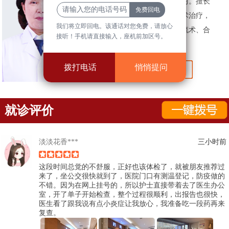
前往国内知名三甲医院深造学习。擅长
妇科各类疾病的诊断与微创手术治疗，
我们将立即回电。该通话对您免费，请放心
如无痛人流、上取环、高危人流术、合
接听！手机请直接输入，座机前加区号。
并子宫畸形及妇科整形术等。
拨打电话
悄悄提问
就诊评价
淡淡花香***
三小时前
这段时间总觉的不舒服，正好也该体检了，就被朋友推荐过
来了，坐公交很快就到了，医院门口有测温登记，防疫做的
不错。因为在网上挂号的，所以护士直接带着去了医生办公
室，开了单子开始检查，整个过程很顺利，出报告也很快，
医生看了跟我说有点小炎症让我放心，我准备吃一段药再来
复查。