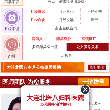
点击一键拨打电话热线
不孕不育
月经推迟
月经量少
月经不来
月经血块
月经发黑
痛经
点击在线咨询
月经不调
宫颈炎
卵巢囊肿
宫颈糜烂
多囊卵巢综合征
处女膜修复术
tct筛查
妇科
大连北医八本月公益惠民援助
拨打电话
医师团队 为您服务
大连北医八妇科医院
贺凤
简介：
30余年妇科临床诊疗经验，多次
（仅限网络/电话预约）