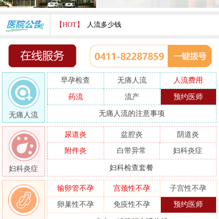
【HOT】
人流多少钱
打胎费用多少
人流医院哪家好
早孕检查
无痛人流
人流费用
哪家人流专业
药流
流产
预约医师
人流好的医院
无痛人流的注意事项
无痛人流
做人流哪里好
尿道炎
盆腔炎
阴道炎
附件炎
白带异常
妇科炎症
妇科检查套餐
妇科炎症
输卵管不孕
宫颈性不孕
子宫性不孕
卵巢性不孕
免疫性不孕
预约医师